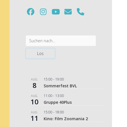
facebook
instagram
youtube
email
phone
Sidebar
Suchen
15:00
-
19:00
AUG.
8
Sommerfest BVL
11:00
-
13:00
AUG.
10
Gruppe 40Plus
15:00
-
18:00
AUG.
11
Kino: Film Zoomania 2