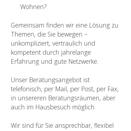
Wohnen?
Barrierefreie Mobilität – Fahrgastbeirat
Der Weg zum Euthanasie-Mahnmal
Gemeinsam finden wir eine Lösung zu
Netzwerk Weiterbildung
Themen, die Sie bewegen –
Selbsthilfe
unkompliziert, vertraulich und
kompetent durch jahrelange
Mitglied werden
Erfahrung und gute Netzwerke.
Kontakt
Impressum
Unser Beratungsangebot ist
Datenschutz
telefonisch, per Mail, per Post, per Fax,
facebook
instagram
youtube
email
phone
in unsereren Beratungsräumen, aber
auch im Hausbesuch möglich.
Wir sind für Sie ansprechbar, flexibel