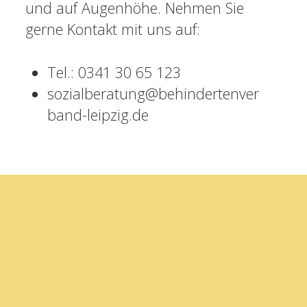
und auf Augenhöhe. Nehmen Sie
gerne Kontakt mit uns auf:
Tel.: 0341 30 65 123
sozialberatung@behindertenver
band-leipzig.de
Scroll
to
the
top