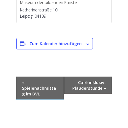
Museum der bildenden Künste
Katharinenstraße 10
Leipzig
,
04109
Zum Kalender hinzufügen
V
«
Café inklusiv-
Spielenachmitta
Plauderstunde
»
e
g im BVL
r
a
n
s