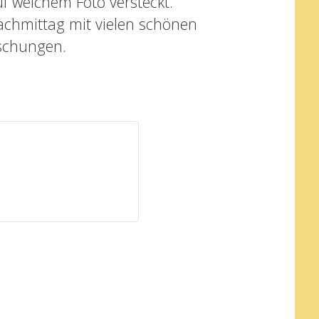
f welchem Foto versteckt.
achmittag mit vielen schönen
schungen.