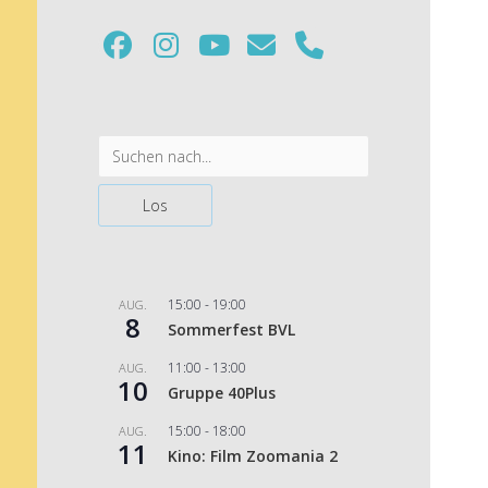
facebook
instagram
youtube
email
phone
Sidebar
Suchen
15:00
-
19:00
AUG.
8
Sommerfest BVL
11:00
-
13:00
AUG.
10
Gruppe 40Plus
15:00
-
18:00
AUG.
11
Kino: Film Zoomania 2