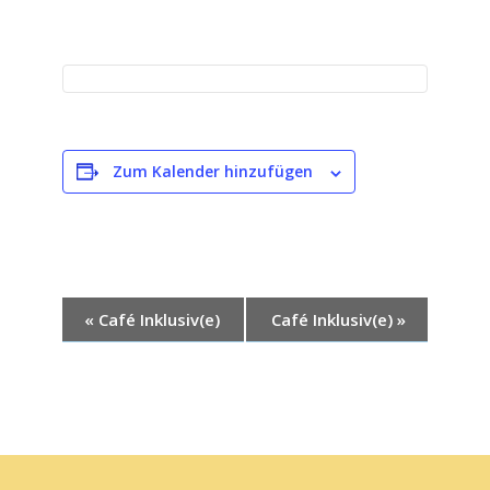
Zum Kalender hinzufügen
V
«
Café Inklusiv(e)
Café Inklusiv(e)
»
e
r
a
n
s
Scroll