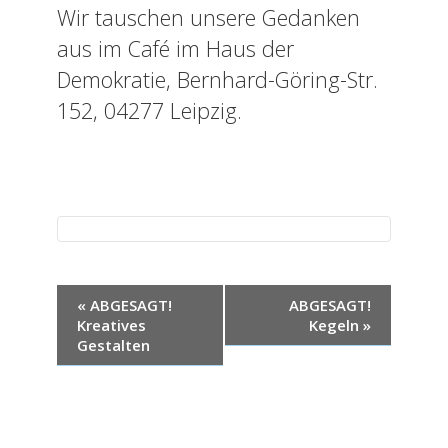
Wir tauschen unsere Gedanken
aus im Café im Haus der
Demokratie, Bernhard-Göring-Str.
152, 04277 Leipzig.
V
«
ABGESAGT!
ABGESAGT!
Kreatives
Kegeln
»
e
Gestalten
r
a
n