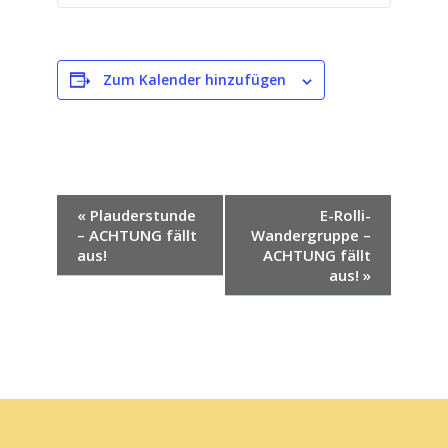
Zum Kalender hinzufügen
V
«
Plauderstunde
E-Rolli-
– ACHTUNG fällt
Wandergruppe –
e
aus!
ACHTUNG fällt
r
aus!
»
a
n
s
t
a
Scroll
to